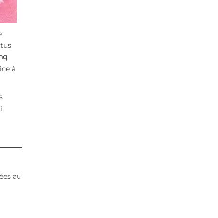
e
rtus
nq
ice à
s
i
iées au