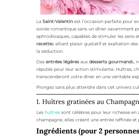
La
Saint-Valentin
est l’occasion parfaite pour e
soirée romantique sans un dîner savamment pr
aphrodisiaques, capables de stimuler les sens et
recette
s alliant plaisir gustatif et exaltation
la séduction.
Des
entrées légères
aux
desserts gourmand
s, 
réputés pour leur action stimulante. Huîtres, 
transcenderont votre dîner en une véritable exp
Plongez sans plus attendre dans cet univers cu
1. Huîtres gratinées au Champag
Les
huîtres
sont célèbres pour leur richesse en 
champagne, elles créent une entrée raffinée et 
Ingrédients (pour 2 personnes