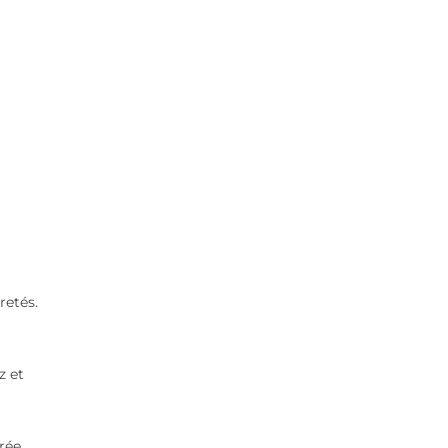
retés.
z et
rée.