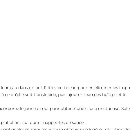
leur eau dans un bol. Filtrez cette eau pour en éliminer les impu
à ce qu’elle soit translucide, puis ajoutez l’eau des huîtres et le
ncorporez le jaune d’œuf pour obtenir une sauce onctueuse. Sale
 plat allant au four et nappez-les de sauce.
 gril quelques minutes jusqu’à obtenir une légère coloration do