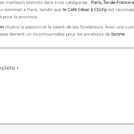
s meilleurs bistrots dans trois catégories :
Paris, Île-de-France e
e au sommet à Paris, tandis que
le Café César à Clichy
est récomp
n
pour la province.
en
illustre la passion et le talent de ses fondateurs. Avec une cuis
resse devient un incontournable pour les amateurs de
bonne
mplète