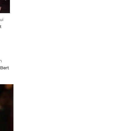
qui
t
n
 Bert