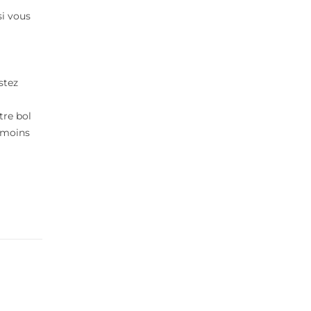
si vous
e
stez
tre bol
u moins