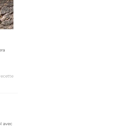
era
recette
l avec