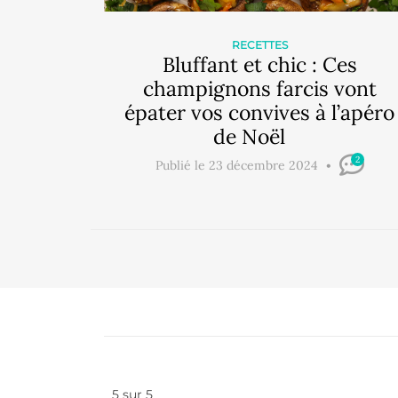
RECETTES
Bluffant et chic : Ces
champignons farcis vont
épater vos convives à l’apéro
de Noël
2
Publié le 23 décembre 2024
5
sur
5