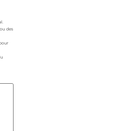
l.
ou des
 pour
du