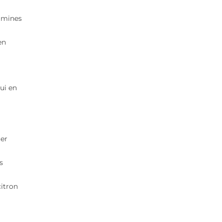
tamines
en
ui en
ter
s
citron