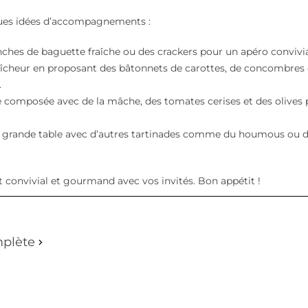
lques idées d’accompagnements :
anches de baguette fraîche ou des crackers pour un apéro convivia
aîcheur en proposant des bâtonnets de
carottes
, de concombres 
.
de composée avec de la mâche, des tomates cerises et des olives
ne grande table avec d’autres tartinades comme du houmous ou 
t convivial et gourmand avec vos invités. Bon appétit !
mplète