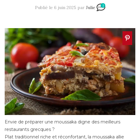
1
Publié le 6 juin 2025 par
Julie
Envie de préparer une moussaka digne des meilleurs
restaurants grecques ?
Plat traditionnel riche et réconfortant, la moussaka allie