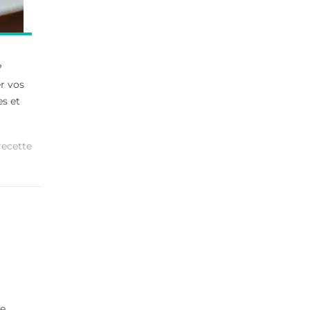
?
r vos
es et
recette
re