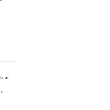
.
our un
le