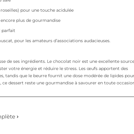
e salé
groseilles) pour une touche acidulée
 encore plus de gourmandise
 parfait
scat, pour les amateurs d’associations audacieuses.
sse de ses ingrédients. Le chocolat noir est une excellente sourc
er votre énergie et réduire le stress. Les œufs apportent des
les, tandis que le beurre fournit une dose modérée de lipides pou
n, ce dessert reste une gourmandise à savourer en toute occasio
mplète