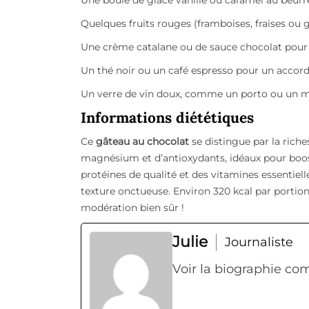
Une boule de glace vanille ou caramel au beurr
Quelques fruits rouges (framboises, fraises ou 
Une crème catalane ou de sauce chocolat pour
Un thé noir ou un café espresso pour un accord
Un verre de vin doux, comme un porto ou un mu
Informations diététiques
Ce
gâteau au chocolat
se distingue par la riche
magnésium et d’antioxydants, idéaux pour boost
protéines de qualité et des vitamines essentiel
texture onctueuse. Environ 320 kcal par portio
modération bien sûr !
Julie
Journaliste
Voir la biographie co