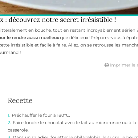
: découvrez notre secret irrésistible !
littéralement en bouche, tout en restant incroyablement aérien 
ur le rendre aussi moelleux
que délicieux !Préparez-vous à épate
ette irrésistible et facile à faire. Allez, on se retrousse les manch
gourmand !
Imprimer la 
Recette
Préchauffer le four à 180°C.
Faire fondre le chocolat avec le lait au micro-onde ou à la
casserole.
Dans un saladier, fouetter le philadelphia, le sucre, le beur