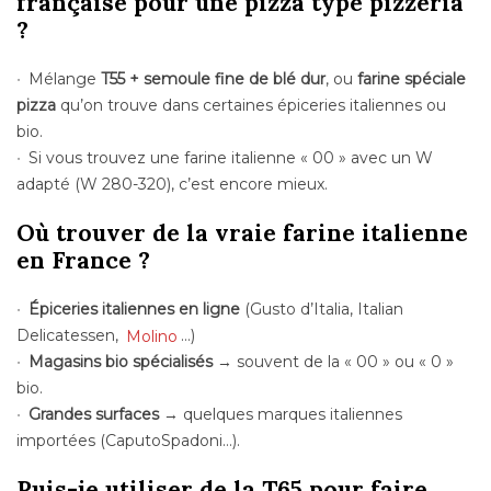
française pour une pizza type pizzeria
?
Mélange
T55 + semoule fine de blé dur
, ou
farine spéciale
pizza
qu’on trouve dans certaines épiceries italiennes ou
bio.
Si vous trouvez une farine italienne « 00 » avec un W
adapté (W 280-320), c’est encore mieux.
Où trouver de la vraie farine italienne
en France ?
Épiceries italiennes en ligne
(Gusto d’Italia, Italian
Delicatessen,
Molino
…)
Magasins bio spécialisés
→ souvent de la « 00 » ou « 0 »
bio.
Grandes surfaces
→ quelques marques italiennes
importées (CaputoSpadoni…).
Puis-je utiliser de la T65 pour faire